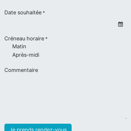
Date souhaitée
*
Créneau horaire
*
Matin
Après-midi
Commentaire
​​​​​​​​​​​​​​​​​​​​J​e​ ​p​r​e​n​d​s​ ​r​e​n​d​e​z​-​v​o​u​s